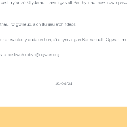
d Tryfan a'r Glyderau, i lawr i gastell Penrhyn, ac mae'n cwmpasu
au i'w gwneud, a'ch lluniau a'ch fideos.
trir ar waelod y dudalen hon, a'i chynnal gan Bartneriaeth Ogwen, 
, e-bostiwch robyn@ogwen.org.
16/04/24