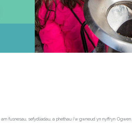
am fusnesau, sefydliadau, a phethau i'w gwneud yn nyffryn Ogwen