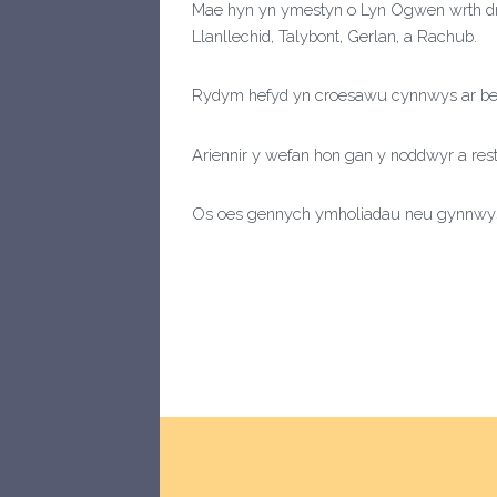
Mae hyn yn ymestyn o Lyn Ogwen wrth droe
Llanllechid, Talybont, Gerlan, a Rachub.
Rydym hefyd yn croesawu cynnwys ar beth
Ariennir y wefan hon gan y noddwyr a res
Os oes gennych ymholiadau neu gynnwys