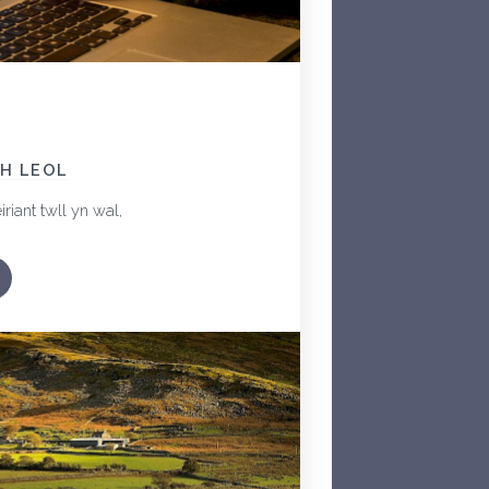
H LEOL
riant twll yn wal,