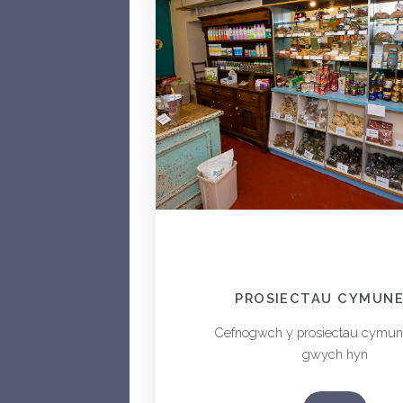
PROSIECTAU CYMUN
Cefnogwch y prosiectau cymune
gwych hyn