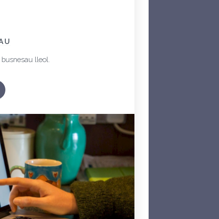
AU
i busnesau lleol.