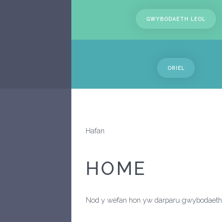
GWYBODAETH LEOL
ORIEL
Hafan
HOME
Nod y wefan hon yw darparu gwybodaeth 