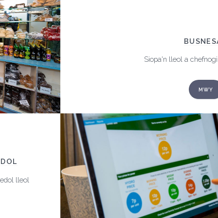
BUSNES
Siopa'n lleol a chefnog
MWY
EDOL
dol lleol