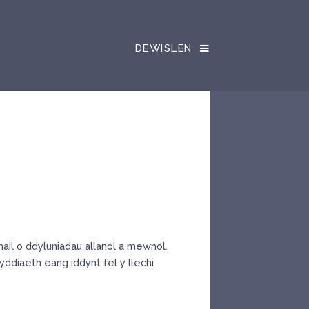
DEWISLEN
hail o ddyluniadau allanol a mewnol.
ddiaeth eang iddynt fel y llechi