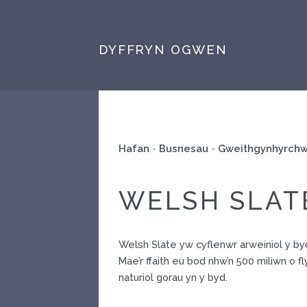
DYFFRYN OGWEN
Hafan
-
Busnesau
-
Gweithgynhyrchw
WELSH SLAT
Welsh Slate yw cyflenwr arweiniol y byd
Mae’r ffaith eu bod nhw’n 500 miliwn o
naturiol gorau yn y byd.