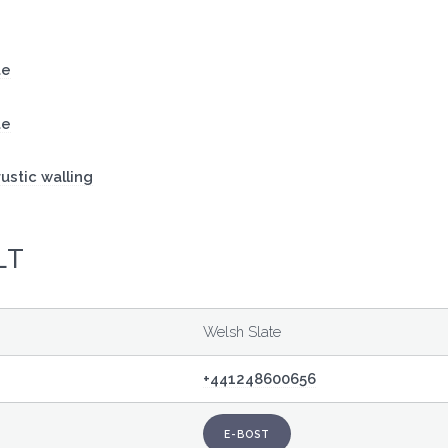
te
te
ustic walling
LT
Welsh Slate
+441248600656
E-BOST