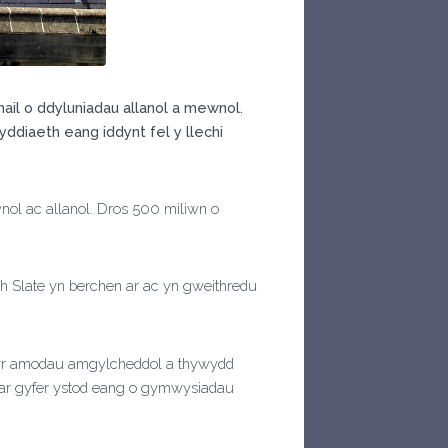
hail o ddyluniadau allanol a mewnol.
ddiaeth eang iddynt fel y llechi
ol ac allanol. Dros 500 miliwn o
sh Slate yn berchen ar ac yn gweithredu
l yr amodau amgylcheddol a thywydd
 ar gyfer ystod eang o gymwysiadau