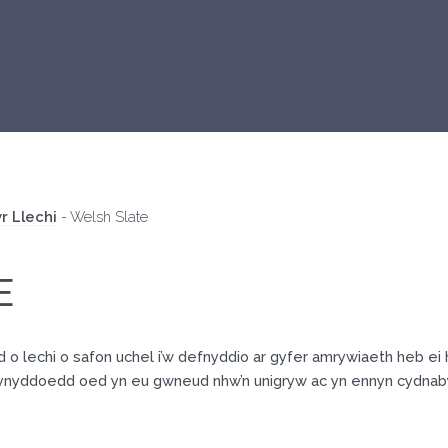
r Llechi
-
Welsh Slate
E
 o lechi o safon uchel i’w defnyddio ar gyfer amrywiaeth heb ei 
 flynyddoedd oed yn eu gwneud nhw’n unigryw ac yn ennyn cydnaby