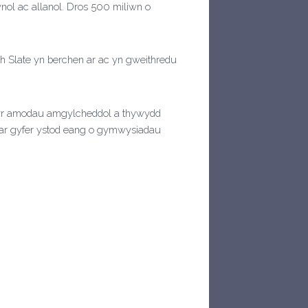
ol ac allanol. Dros 500 miliwn o
sh Slate yn berchen ar ac yn gweithredu
l yr amodau amgylcheddol a thywydd
 ar gyfer ystod eang o gymwysiadau