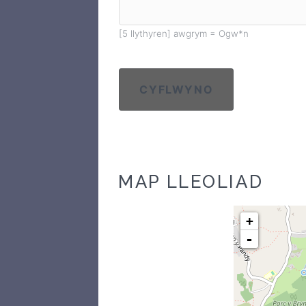
[5 llythyren] awgrym = Ogw*n
CYFLWYNO
MAP LLEOLIAD
+
-