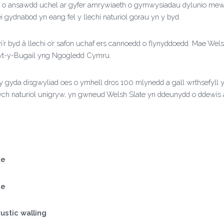
chi o ansawdd uchel ar gyfer amrywiaeth o gymwysiadau dylunio mewn
 gydnabod yn eang fel y llechi naturiol gorau yn y byd.
r byd â llechi o’r safon uchaf ers cannoedd o flynyddoedd. Mae Wel
hwt-y-Bugail yng Ngogledd Cymru.
wy gyda disgwyliad oes o ymhell dros 100 mlynedd a gall wrthsefyl
dwch naturiol unigryw, yn gwneud Welsh Slate yn ddeunydd o ddewis
te
te
ustic walling