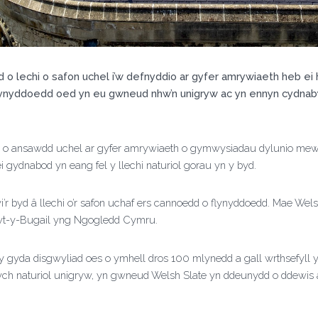
 o lechi o safon uchel i’w defnyddio ar gyfer amrywiaeth heb ei 
 flynyddoedd oed yn eu gwneud nhw’n unigryw ac yn ennyn cydnaby
chi o ansawdd uchel ar gyfer amrywiaeth o gymwysiadau dylunio mewn
 gydnabod yn eang fel y llechi naturiol gorau yn y byd.
r byd â llechi o’r safon uchaf ers cannoedd o flynyddoedd. Mae Wel
hwt-y-Bugail yng Ngogledd Cymru.
wy gyda disgwyliad oes o ymhell dros 100 mlynedd a gall wrthsefyl
dwch naturiol unigryw, yn gwneud Welsh Slate yn ddeunydd o ddewis