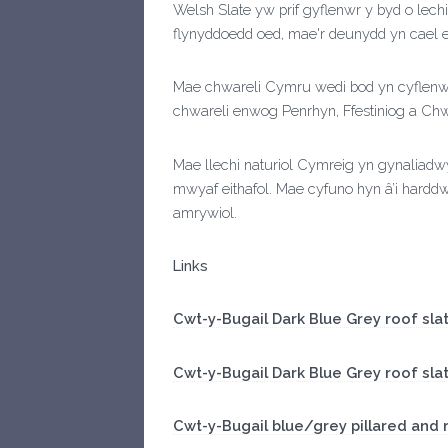
Welsh Slate yw prif gyflenwr y byd o le
flynyddoedd oed, mae'r deunydd yn cael ei
Mae chwareli Cymru wedi bod yn cyflenwi’
chwareli enwog Penrhyn, Ffestiniog a C
Mae llechi naturiol Cymreig yn gynaliad
mwyaf eithafol. Mae cyfuno hyn â’i hard
amrywiol.
Links
Cwt-y-Bugail Dark Blue Grey roof sla
Cwt-y-Bugail Dark Blue Grey roof sla
Cwt-y-Bugail blue/grey pillared and r