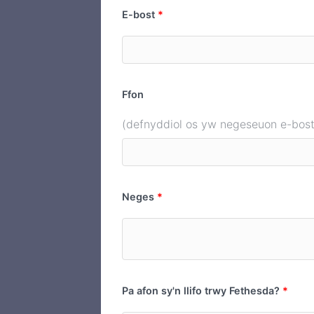
E-bost
Ffon
(defnyddiol os yw negeseuon e-bost
Neges
Pa afon sy'n llifo trwy Fethesda?