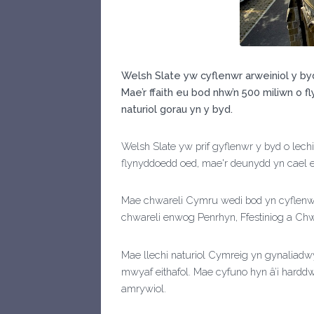
Welsh Slate yw cyflenwr arweiniol y byd
Mae’r ffaith eu bod nhw’n 500 miliwn o
naturiol gorau yn y byd.
Welsh Slate yw prif gyflenwr y byd o le
flynyddoedd oed, mae'r deunydd yn cael ei
Mae chwareli Cymru wedi bod yn cyflenwi’
chwareli enwog Penrhyn, Ffestiniog a C
Mae llechi naturiol Cymreig yn gynaliad
mwyaf eithafol. Mae cyfuno hyn â’i hard
amrywiol.